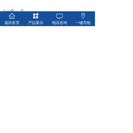
上一篇：
无
下一篇：
电机损坏的常见原因有哪些？
返回首页
产品展示
电话咨询
一键导航
台州市豪力实业有限公司
Taizhou Houle Industrial Co., Ltd.
扫一扫关注我们
Copyright © 2019 台州市豪力实业有限公司
技术支持 景舟科技