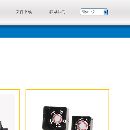
文件下载
联系我们
简体中文