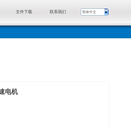
文件下载
联系我们
简体中文
减速电机