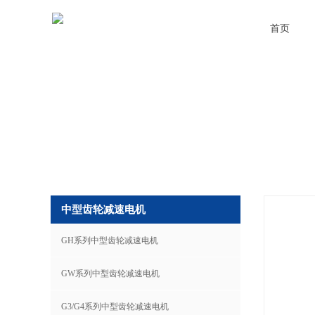
首页
中型齿轮减速电机
GH系列中型齿轮减速电机
GW系列中型齿轮减速电机
G3/G4系列中型齿轮减速电机