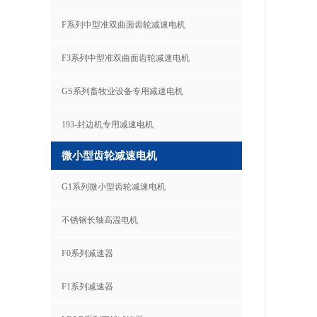
F系列中型准双曲面齿轮减速电机
F3系列中型准双曲面齿轮减速电机
GS系列畜牧业设备专用减速电机
193-封边机专用减速电机
微小型齿轮减速电机
G1系列微小型齿轮减速电机
不锈钢长轴高温电机
F0系列减速器
F1系列减速器