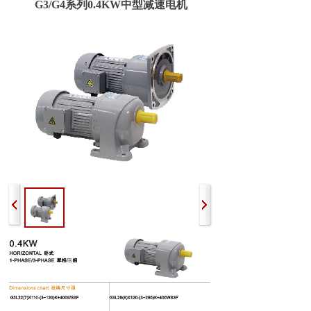
G3/G4系列0.4KW中型减速电机